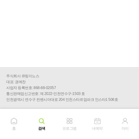
주식회사 큐링이노스
대표: 권예찬
사업자 등록번호: 868-88-02057
통신판매업신고번호: 제 2022-인천연수구-1503 호
인천광역시 연수구 컨벤시아대로 204 인천스타트업파크 인스타1 506호
홈
검색
프로그램
내예약
마이